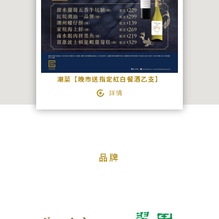
絡
我
們
宴
會
潮菜【晚市送指定紅白餐酒乙支】
查
詳情
詢
品牌