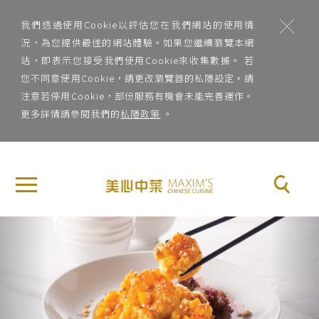
;
我們透過使用Cookie以評估您在我們網站的使用情
況，為您提供最佳的網站體驗。如果您繼續瀏覽本網
站，即表示您接受我們使用Cookie來收集數據。 若
您不同意使用Cookie，請更改瀏覽器的私隱設定。請
注意若停用Cookie，部份服務有機會未能完善運作。
更多詳情請參閱我們的
私隱政策
。
地
×
關
區
於
地區
美
Previous
Nex
心
菜
中
系
菜
菜系
品