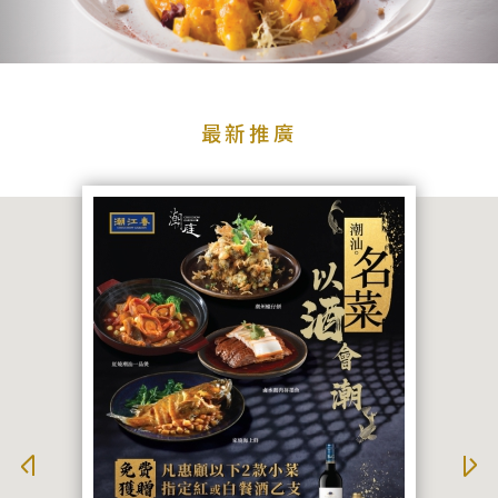
品
牌
牌
品牌
最
新
最新推廣
推
廣
宴
搜尋
會
及
婚
宴
聯