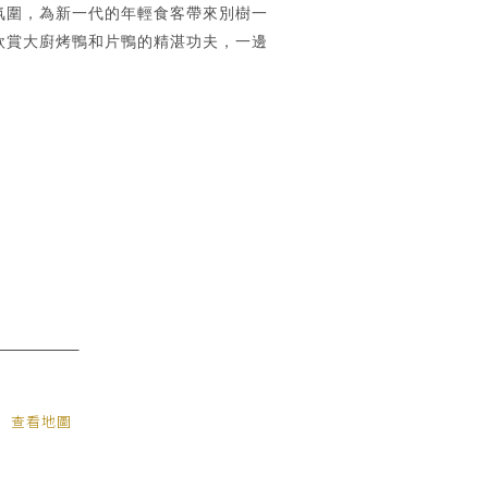
氛圍，為新一代的年輕食客帶來別樹一
欣賞大廚烤鴨和片鴨的精湛功夫，一邊
查看地圖