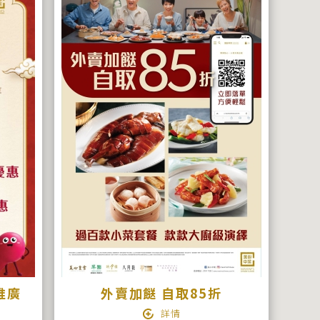
菜推廣
外賣加餸 自取85折
詳情