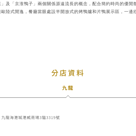
菜」及「京淮鴨子」兩個關係源遠流長的概念，配合簡約時尚的優閒
潢歐陸式閒逸，餐廳當眼處設半開放式的烤鴨爐和片鴨展示區，一邊
分店資料
九龍
九龍海港城港威商場3階3319號