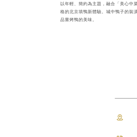
以年輕、簡約為主題，融合「美心中
格的北京填鴨新體驗。城中鴨子的裝
品嘗烤鴨的美味。