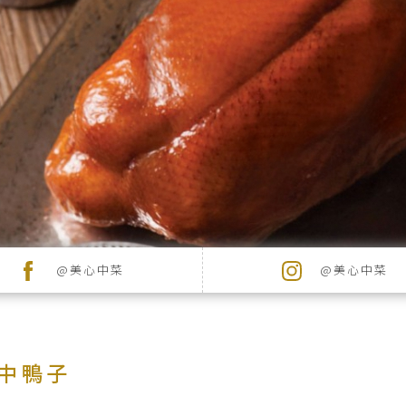
@美心中菜
@美心中菜
 城中鴨子