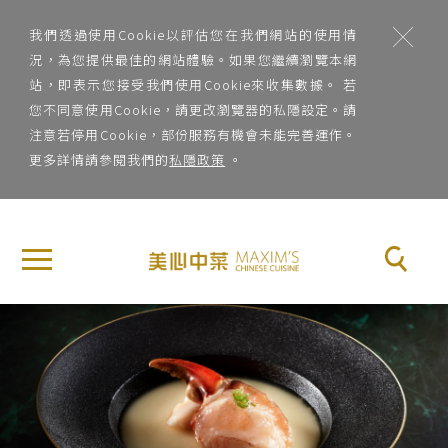
;
我們透過使用Cookie以評估您在我們網站的使用情
況，為您提供最佳的網站體驗。如果您繼續瀏覽本網
站，即表示您接受我們使用Cookie來收集數據。 若
您不同意使用Cookie，請更改瀏覽器的私隱設定。請
注意若停用Cookie，部份服務有機會未能完善運作。
更多詳情請參閱我們的
私隱政策
。
地
×
關
區
於
地區
美
Previous
Nex
心
菜
中
系
菜
菜系
品