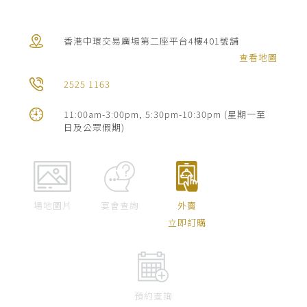
絡
我
香港中環交易廣場第二座平台4樓401號舖
們
查看地圖
宴
2525 1163
會
11:00am-3:00pm, 5:30pm-10:30pm (星期一至
日及公眾假期)
查
詢
場地圖片
宴會查詢
外賣
立即訂購
預約查詢