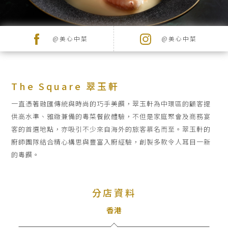
品
牌
牌
品牌
@美心中菜
@美心中菜
最
新
推
The Square 翠玉軒
廣
一直憑著融匯傳統與時尚的巧手美饌，翠玉軒為中環區的顧客提
供高水準、雅緻兼備的粵菜餐飲體驗，不但是家庭聚會及商務宴
宴
客的首選地點，亦吸引不少來自海外的旅客慕名而至。翠玉軒的
搜尋
會
廚師團隊結合精心構思與豐富入廚經驗，創製多款令人耳目一新
及
的粵饌。
婚
宴
分店資料
香港
聯