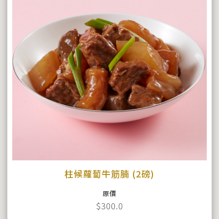
柱候蘿蔔牛筋腩 (2磅)
原價
$300.0