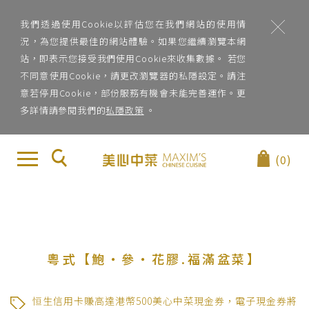
我們透過使用Cookie以評估您在我們網站的使用情
況，為您提供最佳的網站體驗。如果您繼續瀏覽本網
站，即表示您接受我們使用Cookie來收集數據。 若您
不同意使用Cookie，請更改瀏覽器的私隱設定。請注
意若停用Cookie，部份服務有機會未能完善運作。更
多詳情請參閱我們的
私隱政策
。
地
×
關
(0)
區
於
地區
美
心
菜
中
系
粵式【鮑‧參‧花膠.福滿盆菜】
菜
菜系
恒生信用卡賺高達港幣500美心中菜現金券，電子現金券將
品