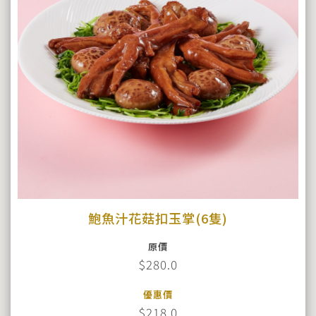
鮑魚汁花菇扣玉掌(6隻)
原價
$280.0
優惠價
$218.0