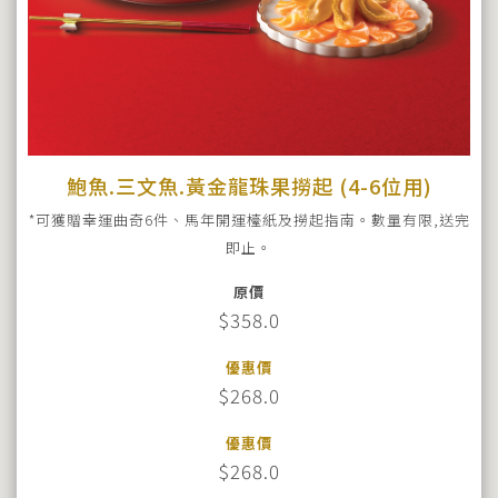
鮑魚.三文魚.黃金龍珠果撈起 (4-6位用)
*可獲贈幸運曲奇6件、馬年開運檯紙及撈起指南。數量有限,送完
即止。
原價
$358.0
優惠價
$268.0
優惠價
$268.0