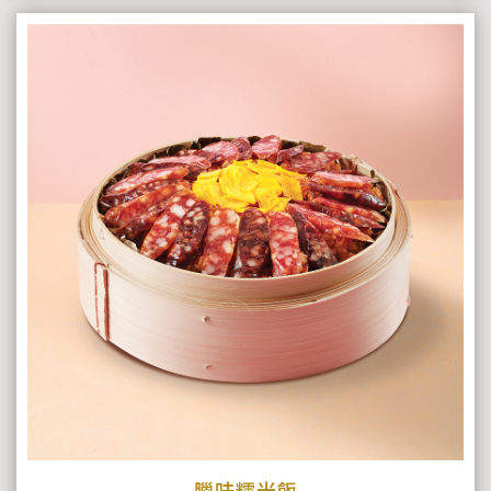
臘味糯米飯