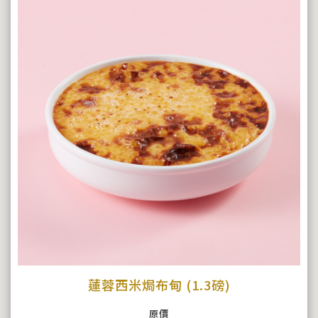
蓮蓉西米焗布甸 (1.3磅)
原價