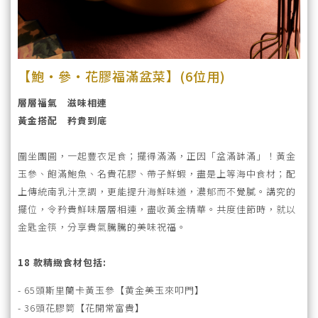
絡
我
們
【鮑‧參‧花膠福滿盆菜】(6位用)
宴
層層福氣 滋味相連
會
黃金搭配 矜貴到底
查
詢
圍坐團圓，一起豐衣足食；擺得滿滿，正因「盆滿缽滿」！黃金
玉參、飽滿鮑魚、名貴花膠、帶子鮮蝦，盡是上等海中食材；配
立
上傳統南乳汁烹調，更能提升海鮮味道，濃郁而不覺膩。講究的
擺位，令矜貴鮮味層層相連，盡收黃金精華。共度佳節時，就以
即
金匙金筷，分享貴氣騰騰的美味祝福。
訂
18 款精緻食材包括:
購
- 65頭斯里蘭卡黃玉參【黄金美玉來叩門】
- 36頭花膠筒【花開常富貴】