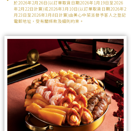
於2026年2月26日(以訂單取貨日期2026年1月19日至2026
品
牌
年2月22日計算)或2026年3月10日(以訂單取貨日期2026年2
牌
月23日至2026年3月8日計算)由美心中菜派發予客人之登記
電郵地址，受有關條款及細則約束。
最
品牌
新
推
廣
宴
會
搜尋
及
婚
宴
聯