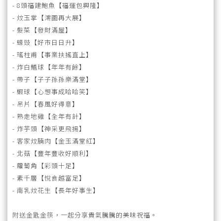
- 8頭福建鮑魚【福運包興隆】
- 炆玉掌【鴻圖再大展】
- 髮菜【發財滿屋】
- 蠔豉【好市日日升】
- 瑤柱甫【事業扶搖直上】
- 炸白鱔球【年年有餘】
- 帶子【子子孫孫樂滿堂】
- 蝦球【心想事成哈哈笑】
- 吊片【春風好得意】
- 熟走地雞【全年有計】
- 炸芋頭【神采更飛揚】
- 客家炆腩肉【金玉滿堂紅】
- 北菇【豐年豐收好順利】
- 蘿蔔角【彩頭十足】
- 素千層【悅食越富足】
- 南乳炆花生【長年好事生】
附送金匙金筷，一起分享貴氣騰騰的美味祝福。